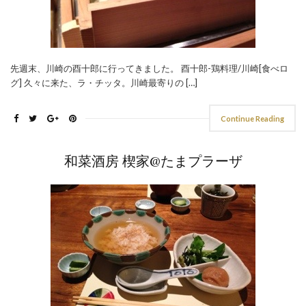
先週末、川崎の酉十郎に行ってきました。 酉十郎-鶏料理/川崎[食べロ
グ] 久々に来た、ラ・チッタ。川崎最寄りの […]
Continue Reading
和菜酒房 楔家@たまプラーザ