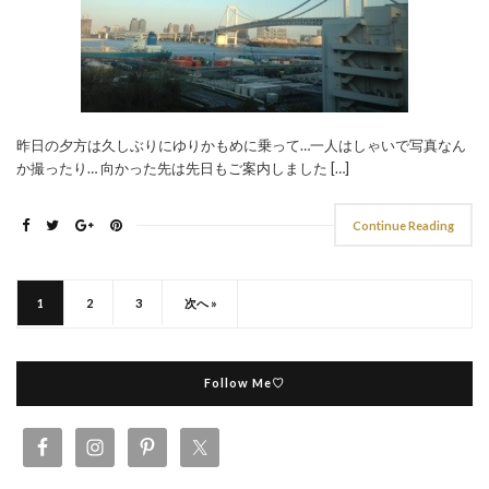
昨日の夕方は久しぶりにゆりかもめに乗って…一人はしゃいで写真なん
か撮ったり… 向かった先は先日もご案内しました […]
Continue Reading
1
2
3
次へ »
Follow Me♡