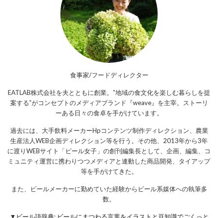
食事家/フードディレクター
EATLAB株式会社を夫とともに創業。”地域の食文化を楽しむ暮らしを提
案する”がコンセプトのメディアブランド『weave』を主宰。ストーリ
ーある日々の食卓を手がけています。
過去には、大手飲料メーカーHpコンテンツ制作ディレクション、農業
生産法人WEB企画ディレクション等を行う。その他、2013年から3年
に渡りWEBサイト「ビール女子」の創刊編集長として、企画、編集、コ
ミュニティ運営に携わりつつメディアと連動した商品開発、タイアップ
等を手がけてきた。
また、ビールメーカーに勤めていた経験からビール系媒体への執筆多
数。
▼
ビール語辞典: ビールにまつわる言葉をイラストと豆知識でごくっと