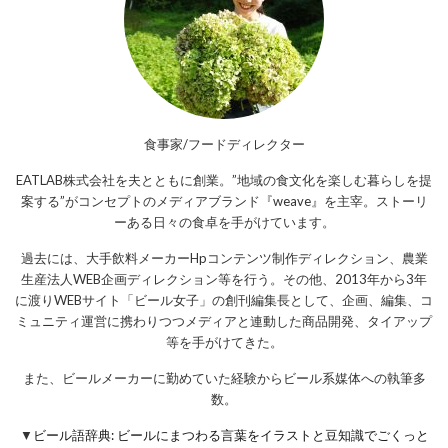
食事家/フードディレクター
EATLAB株式会社を夫とともに創業。”地域の食文化を楽しむ暮らしを提
案する”がコンセプトのメディアブランド『weave』を主宰。ストーリ
ーある日々の食卓を手がけています。
過去には、大手飲料メーカーHpコンテンツ制作ディレクション、農業
生産法人WEB企画ディレクション等を行う。その他、2013年から3年
に渡りWEBサイト「ビール女子」の創刊編集長として、企画、編集、コ
ミュニティ運営に携わりつつメディアと連動した商品開発、タイアップ
等を手がけてきた。
また、ビールメーカーに勤めていた経験からビール系媒体への執筆多
数。
▼
ビール語辞典: ビールにまつわる言葉をイラストと豆知識でごくっと