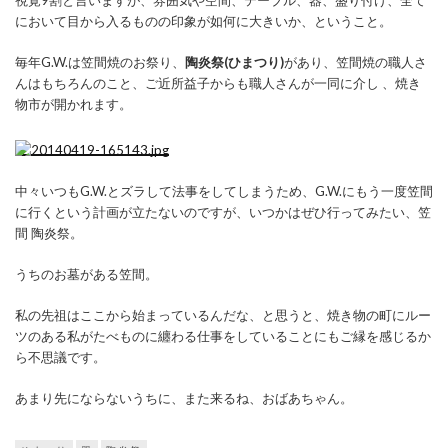
視覚9割と言いますが、雰囲気や空間、テーブル、器、盛り付け、全て
において目から入るものの印象が如何に大きいか、ということ。
毎年G.W.は笠間焼のお祭り、
陶炎祭(ひまつり)
があり、笠間焼の職人さ
んはもちろんのこと、ご近所益子からも職人さんが一同に介し 、焼き
物市が開かれます。
中々いつもG.W.とズラして法事をしてしまうため、G.W.にもう一度笠間
に行くという計画が立たないのですが、いつかはぜひ行ってみたい、笠
間 陶炎祭。
うちのお墓がある笠間。
私の先祖はここから始まっているんだな、と思うと、焼き物の町にルー
ツのある私がたべものに纏わる仕事をしていることにもご縁を感じるか
ら不思議です。
あまり先にならないうちに、また来るね、おばあちゃん。