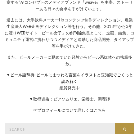
案する”がコンセプトのメディアブランド『weave』を主宰。ストーリ
ーある日々の食卓を手がけています。
過去には、大手飲料メーカーHpコンテンツ制作ディレクション、農業
生産法人WEB企画ディレクション等を行う。その他、2013年から3年
に渡りWEBサイト「ビール女子」の創刊編集長として、企画、編集、コ
ミュニティ運営に携わりつつメディアと連動した商品開発、タイアップ
等を手がけてきた。
また、ビールメーカーに勤めていた経験からビール系媒体への執筆多
数。
▼
ビール語辞典: ビールにまつわる言葉をイラストと豆知識でごくっと
読み解く
絶賛発売中
▼取得資格：ビアソムリエ、栄養士、調理師
☞
プロフィールについて詳しくはこちら
Search
Searc
for: