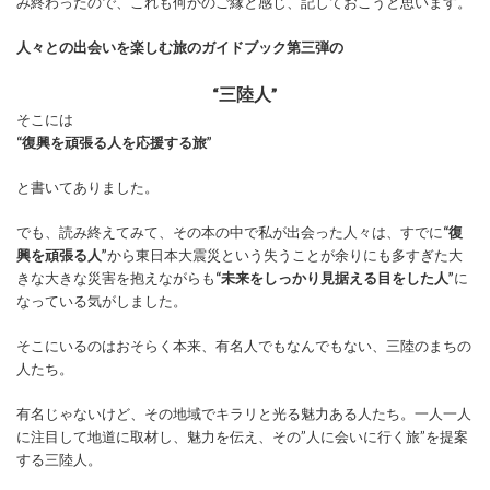
み終わったので、これも何かのご縁と感じ、記しておこうと思います。
人々との出会いを楽しむ旅のガイドブック第三弾の
“三陸人”
そこには
“復興を頑張る人を応援する旅”
と書いてありました。
でも、読み終えてみて、その本の中で私が出会った人々は、すでに
“復
興を頑張る人”
から東日本大震災という失うことが余りにも多すぎた大
きな大きな災害を抱えながらも
“未来をしっかり見据える目をした人”
に
なっている気がしました。
そこにいるのはおそらく本来、有名人でもなんでもない、三陸のまちの
人たち。
有名じゃないけど、その地域でキラリと光る魅力ある人たち。一人一人
に注目して地道に取材し、魅力を伝え、その”人に会いに行く旅”を提案
する三陸人。