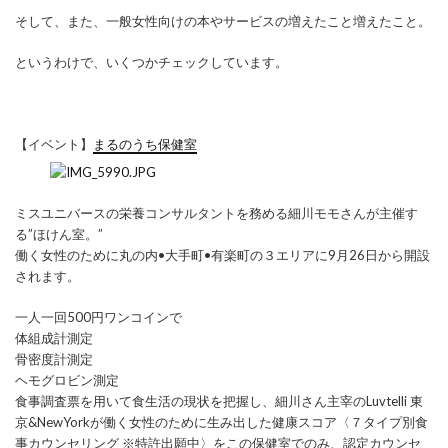
そして、また、一般女性向けの本やサービスの増えたこと増えたこと。
というわけで、いくつかチェックしています。
【イベント】
まるのうち保健室
ミスユニバースの栄養コンサルタントを務める細川モモさんが主催す
る”ほけん室。”
働く女性のために丸の内•大手町•有楽町の３エリアに9月26日から開設
されます。
一人一回500円ワンコインで
体組成計測定
骨密度計測定
ヘモグロビン測定
食事調査票を用いて食生活の現状を把握し、細川さん主宰のLuvtelli 東
京&NewYorkが働く女性のために生み出した健康スコア〈７タイプ別食
事カウンセリング ※特許出願中〉をこの保健室でのみ、認定カウンセ