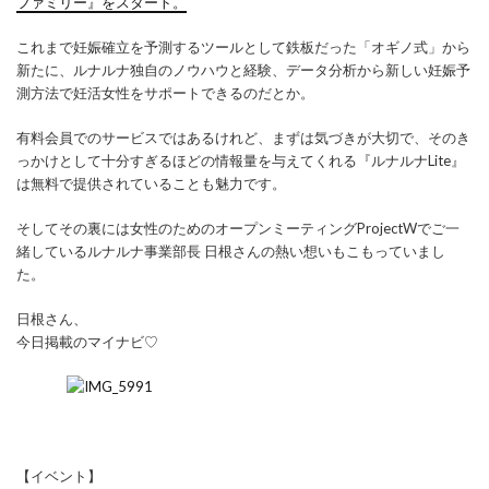
ファミリー』をスタート。
これまで妊娠確立を予測するツールとして鉄板だった「オギノ式」から
新たに、ルナルナ独自のノウハウと経験、データ分析から新しい妊娠予
測方法で妊活女性をサポートできるのだとか。
有料会員でのサービスではあるけれど、まずは気づきが大切で、そのき
っかけとして十分すぎるほどの情報量を与えてくれる『ルナルナLite』
は無料で提供されていることも魅力です。
そしてその裏には女性のためのオープンミーティングProjectWでご一
緒しているルナルナ事業部長 日根さんの熱い想いもこもっていまし
た。
日根さん、
今日掲載のマイナビ♡
【イベント】