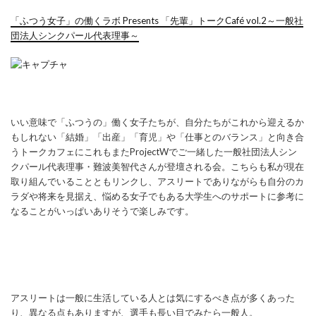
「ふつう女子」の働くラボ Presents 「先輩」トークCafé vol.2～一般社
団法人シンクパール代表理事～
いい意味で「ふつうの」働く女子たちが、自分たちがこれから迎えるか
もしれない「結婚」「出産」「育児」や「仕事とのバランス」と向き合
うトークカフェにこれもまたProjectWでご一緒した一般社団法人シン
クパール代表理事・難波美智代さんが登壇される会。こちらも私が現在
取り組んでいることともリンクし、アスリートでありながらも自分のカ
ラダや将来を見据え、悩める女子でもある大学生へのサポートに参考に
なることがいっぱいありそうで楽しみです。
アスリートは一般に生活している人とは気にするべき点が多くあった
り、異なる点もありますが、選手も長い目でみたら一般人。