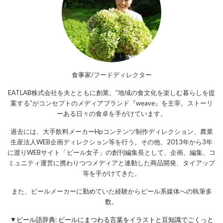
食事家/フードディレクター
EATLAB株式会社を夫とともに創業。”地域の食文化を楽しむ暮らしを提
案する”がコンセプトのメディアブランド『weave』を主宰。ストーリ
ーある日々の食卓を手がけています。
過去には、大手飲料メーカーHpコンテンツ制作ディレクション、農業
生産法人WEB企画ディレクション等を行う。その他、2013年から3年
に渡りWEBサイト「ビール女子」の創刊編集長として、企画、編集、コ
ミュニティ運営に携わりつつメディアと連動した商品開発、タイアップ
等を手がけてきた。
また、ビールメーカーに勤めていた経験からビール系媒体への執筆多
数。
▼
ビール語辞典: ビールにまつわる言葉をイラストと豆知識でごくっと