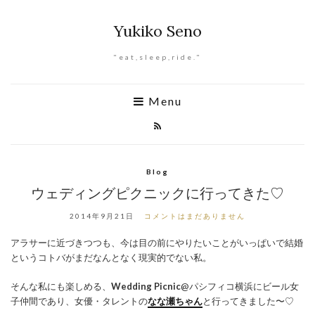
Yukiko Seno
"eat,sleep,ride."
Menu
Blog
ウェディングピクニックに行ってきた♡
2014年9月21日
コメントはまだありません
アラサーに近づきつつも、今は目の前にやりたいことがいっぱいで結婚
というコトバがまだなんとなく現実的でない私。
そんな私にも楽しめる、
Wedding Picnic
@パシフィコ横浜にビール女
子仲間であり、女優・タレントの
なな瀬ちゃん
と行ってきました〜♡