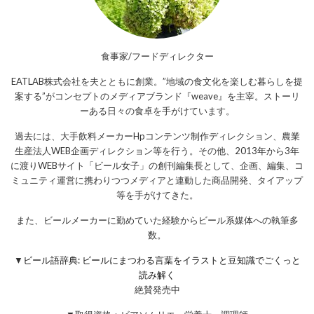
食事家/フードディレクター
EATLAB株式会社を夫とともに創業。”地域の食文化を楽しむ暮らしを提
案する”がコンセプトのメディアブランド『weave』を主宰。ストーリ
ーある日々の食卓を手がけています。
過去には、大手飲料メーカーHpコンテンツ制作ディレクション、農業
生産法人WEB企画ディレクション等を行う。その他、2013年から3年
に渡りWEBサイト「ビール女子」の創刊編集長として、企画、編集、コ
ミュニティ運営に携わりつつメディアと連動した商品開発、タイアップ
等を手がけてきた。
また、ビールメーカーに勤めていた経験からビール系媒体への執筆多
数。
▼
ビール語辞典: ビールにまつわる言葉をイラストと豆知識でごくっと
読み解く
絶賛発売中