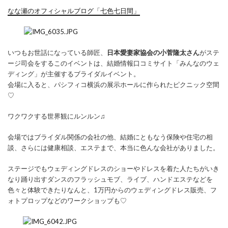
なな瀬のオフィシャルブログ「七色七日間」
いつもお世話になっている師匠、
日本愛妻家協会の小菅隆太さん
がステ
ージ司会をするこのイベントは、結婚情報口コミサイト「みんなのウェ
ディング」が主催するブライダルイベント。
会場に入ると、パシフィコ横浜の展示ホールに作られたピクニック空間
♡
ワクワクする世界観にルンルン♫
会場ではブライダル関係の会社の他、結婚にともなう保険や住宅の相
談、さらには健康相談、エステまで、本当に色んな会社がありました。
ステージでもウェディングドレスのショーやドレスを着た人たちがいき
なり踊り出すダンスのフラッシュモブ、ライブ、ハンドエステなどを
色々と体験できたりなんと、1万円からのウェディングドレス販売、フ
ォトプロップなどのワークショップも♡