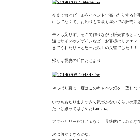
今まで散々ビールをイベントで売ったりする仕
にしてなくて、お釣りも看板も屋外での販売に
モノも足りず、そこで作りながら販売するとい
逆にサイズやデザインなど、お客様のリクエスト
きてくれたり〜と思った以上の反響でした！！
帰りは愛妻の丘にたちより、
やっぱり夏に一度はこのキャベツ畑を一望しな
いつもあたりまえすぎて気づかないくらいの家
たいと思ってはじめた
tamana
。
アクセサリーだけじゃなく、最終的にはみんな
次は何ができるかな。