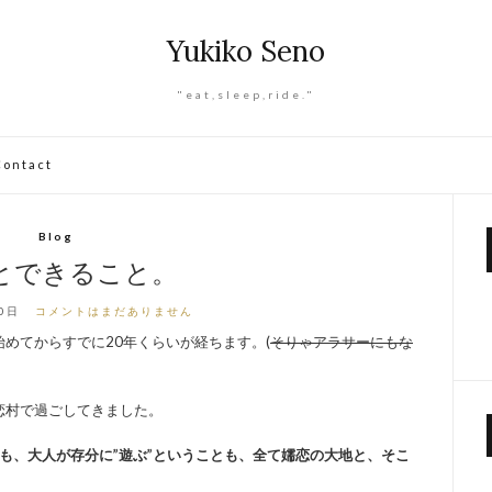
Yukiko Seno
"eat,sleep,ride."
Contact
Blog
とできること。
0日
コメントはまだありません
めてからすでに20年くらいが経ちます。(
そりゃアラサーにもな
恋村で過ごしてきました。
とも、大人が存分に”遊ぶ”ということも、全て嬬恋の大地と、そこ