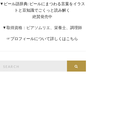
▼
ビール語辞典: ビールにまつわる言葉をイラス
トと豆知識でごくっと読み解く
絶賛発売中
▼取得資格：ビアソムリエ、栄養士、調理師
☞
プロフィールについて詳しくはこちら
Search
Search
or: