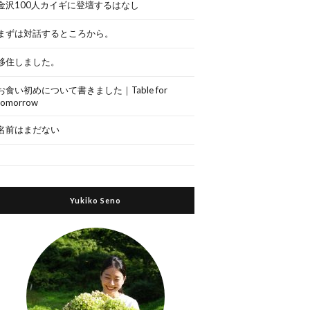
金沢100人カイギに登壇するはなし
まずは対話するところから。
移住しました。
お食い初めについて書きました｜Table for
tomorrow
名前はまだない
Yukiko Seno