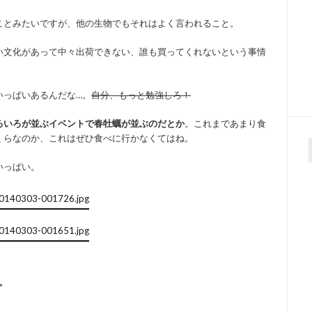
ことみたいですが、他の生物でもそれはよく言われること。
い文化があって中々出荷できない、誰も買ってくれないという事情
いっぱいあるんだな…。
自分、もっと勉強しろ！
ろいろが並ぶイベントで春牡蠣が並ぶのだとか
。これまであまり食
くらなのか、これはぜひ食べに行かなくてはね。
f
いっぱい。
”