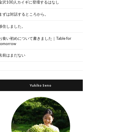
金沢100人カイギに登壇するはなし
まずは対話するところから。
移住しました。
お食い初めについて書きました｜Table for
tomorrow
名前はまだない
Yukiko Seno