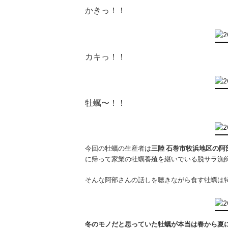
かきっ！！
カキっ！！
牡蠣〜！！
今回の牡蠣の生産者は
三陸 石巻市牧浜地区の阿
に帰って家業の牡蠣養殖を継いでいる脱サラ漁
そんな阿部さんの話しを聴きながら食す牡蠣は
冬のモノだと思っていた牡蠣が本当は春から夏