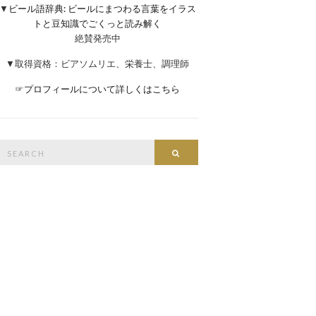
▼
ビール語辞典: ビールにまつわる言葉をイラス
トと豆知識でごくっと読み解く
絶賛発売中
▼取得資格：ビアソムリエ、栄養士、調理師
☞
プロフィールについて詳しくはこちら
Search
Search
or: