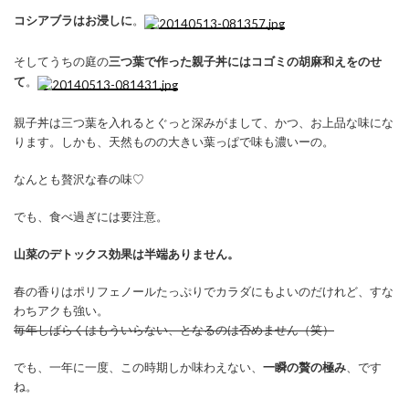
コシアブラはお浸しに
。
そしてうちの庭の
三つ葉で作った親子丼にはコゴミの胡麻和えをのせ
て
。
親子丼は三つ葉を入れるとぐっと深みがまして、かつ、お上品な味にな
ります。しかも、天然ものの大きい葉っぱで味も濃いーの。
なんとも贅沢な春の味♡
でも、食べ過ぎには要注意。
山菜のデトックス効果は半端ありません。
春の香りはポリフェノールたっぷりでカラダにもよいのだけれど、すな
わちアクも強い。
毎年しばらくはもういらない、となるのは否めません（笑）
でも、一年に一度、この時期しか味わえない、
一瞬の贅の極み
、です
ね。