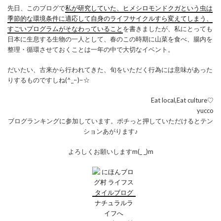
先日、このブログで
私が研究していた、ヒメシロモンドクガという虫は
季節的な環境条件に適応して自身のライフサイクルすら変えてしまう、
すごいプログラムがそなわっていること
を書きましたが、私にとっても
日本に生息する生物の一人として、春のこの時期に山菜を食べ、腸内を
整理・循環させておくことは一年の中で大切なイベント。
だいたい、古来から行われてきた、旬をいただく行為には意味があった
りするものですしね(^_−)−☆
Eat local,Eat culture♡
yucco
ブログランキングに参加しています。ポチっと押していただけるとテン
ションあがります♪
よろしくお願いしますm(_ _)m