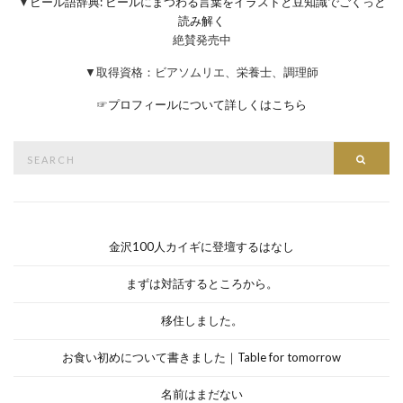
▼
ビール語辞典: ビールにまつわる言葉をイラストと豆知識でごくっと
読み解く
絶賛発売中
▼取得資格：ビアソムリエ、栄養士、調理師
☞
プロフィールについて詳しくはこちら
Search
Searc
for:
金沢100人カイギに登壇するはなし
まずは対話するところから。
移住しました。
お食い初めについて書きました｜Table for tomorrow
名前はまだない