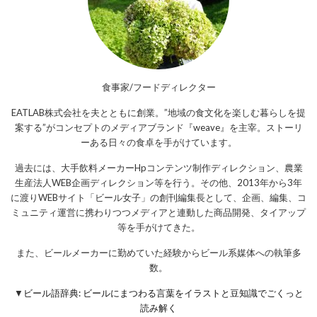
食事家/フードディレクター
EATLAB株式会社を夫とともに創業。”地域の食文化を楽しむ暮らしを提
案する”がコンセプトのメディアブランド『weave』を主宰。ストーリ
ーある日々の食卓を手がけています。
過去には、大手飲料メーカーHpコンテンツ制作ディレクション、農業
生産法人WEB企画ディレクション等を行う。その他、2013年から3年
に渡りWEBサイト「ビール女子」の創刊編集長として、企画、編集、コ
ミュニティ運営に携わりつつメディアと連動した商品開発、タイアップ
等を手がけてきた。
また、ビールメーカーに勤めていた経験からビール系媒体への執筆多
数。
▼
ビール語辞典: ビールにまつわる言葉をイラストと豆知識でごくっと
読み解く