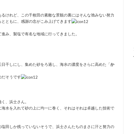
あるけれど、この千枚田の素敵な景観の裏にはそんな弛みない努力
るとともに、感謝の念がこみ上げてきます
て進み、製塩で有名な地域に行ってきました。
天日干しにし、集めた砂をろ過し、海水の濃度をさらに高めた「
か
のだそうです
働く、浜士さん。
に海水を入れて砂の上に均一に巻く、それはそれは卓越した技術で
の塩田しか残っていないそうで、浜士さんたちのまさに汗と努力の