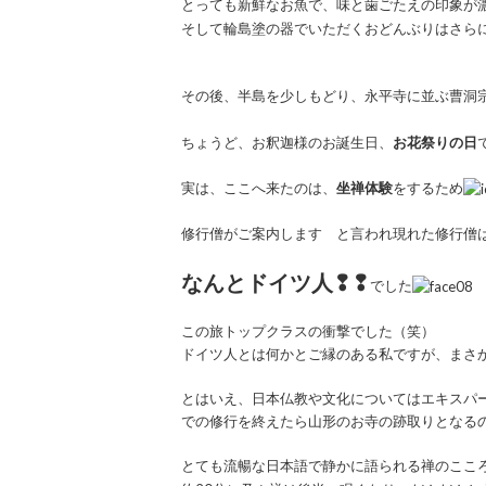
とっても新鮮なお魚で、味と歯ごたえの印象が
そして輪島塗の器でいただくおどんぶりはさら
その後、半島を少しもどり、永平寺に並ぶ曹洞
ちょうど、お釈迦様のお誕生日、
お花祭りの日
実は、ここへ来たのは、
坐禅体験
をするため
修行僧がご案内します と言われ現れた修行僧
なんとドイツ人❢❢
でした
この旅トップクラスの衝撃でした（笑）
ドイツ人とは何かとご縁のある私ですが、まさ
とはいえ、日本仏教や文化についてはエキスパ
での修行を終えたら山形のお寺の跡取りとなる
とても流暢な日本語で静かに語られる禅のここ