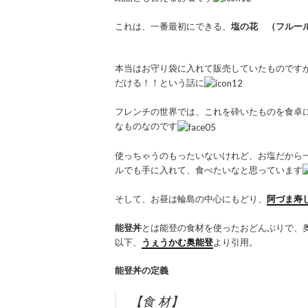
これは、一番最初にできる、
塩の花 （フルー
本当はお守り袋に入れて販売していたものです
だける！！という話に
フレンチの世界では、これを砕いたものを食卓
なものなのです
使っちゃうのもったいないけれど、お塩だから
ルでも手に入れて、食べたいなと思っています
そして、お昼は輪島の中心にもどり、
阿づま寿
能登丼
とは能登の食材を使ったおどんぶりで、
以下、
うぇうかむ奥能登
より引用。
能登丼の定義
【食 材】