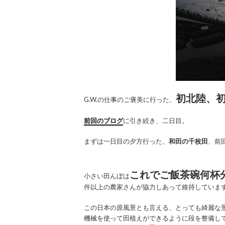
初北陸、
G.W.の仕事のご褒美に行った、
前回のブログ
に引き続き、二日目。
まずは一日目の夕方行った、
和田の千枚田
、前
これでご飯茶碗何杯
小さい田んぼは
件以上の農家さんが協力しあって維持していま
この日本の原風景とも言える、とっても綺麗な
機械を使って田植えができるように段を整備し