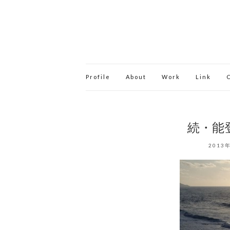
Profile
About
Work
Link
続・能
2013