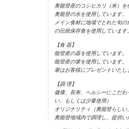
奥能登産のコシヒカリ（米）を
奥能登の水を使用しています。
メイン食材に地場でとれた旬の
の伝統保存食を使用しています
【食 器】
能登産の器を使用しています。
能登産の箸を使用しています。
箸はお客様にプレゼントいたし
【調 理】
健康、長寿、ヘルシーにこだわ
い、もしくは少量使用）
オリジナリティ（奥能登らしい
奥能登地域内で調理し、提供い