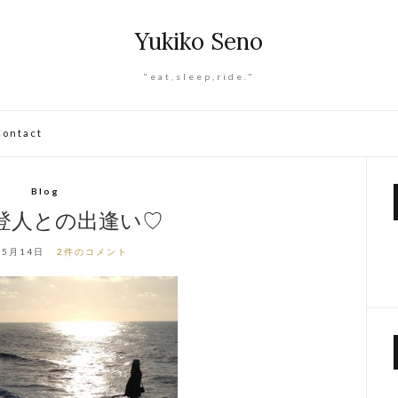
Yukiko Seno
"eat,sleep,ride."
Contact
Blog
登人との出逢い♡
年5月14日
2件のコメント