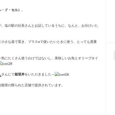
ル・ド・セル）
。
が、塩の駅の社長さんとお話しているうちに、なんと、お分けいた
に小さな器で置き、プラスαで使いたいときに使う、とっても貴重
一気にたくさん使うわけではないし、美味しいお魚とオリーブオイ
f
し
さんにて
能登丼
をいただきました～
奥能登の限られた店舗で提供されています。