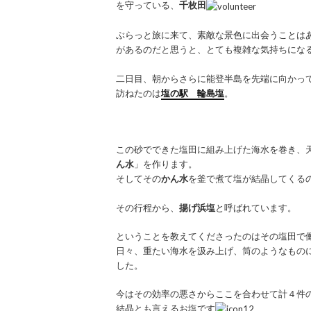
を守っている、
千枚田
ぶらっと旅に来て、素敵な景色に出会うことは
があるのだと思うと、とても複雑な気持ちにな
二日目、朝からさらに能登半島を先端に向かっ
訪ねたのは
塩の駅 輪島塩
。
この砂でできた塩田に組み上げた海水を巻き、
ん水
」を作ります。
そしてその
かん水
を釜で煮て塩が結晶してくる
その行程から、
揚げ浜塩
と呼ばれています。
ということを教えてくださったのはその塩田で
日々、重たい海水を汲み上げ、筒のようなもの
した。
今はその効率の悪さからここを合わせて計４件
結晶とも言えるお塩です