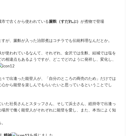
城市で古くから使われている
簾麩（すだれぶ）
が煮物で登場
ますが、簾麩が入った治部煮はコチラでも伝統料理なんだとか。
麩が使われているなんて、それぞれ、金沢では生麩、結城では塩を
どの相違点もあるようですが、どこでどのように発祥し、変化し、
先々で出逢った能登人が、「自分のところの商売のため」だけでは
に心から能登を楽しんでもらいたいと思っているということでし
にいた社長さんとスタッフさん、そして浜士さん、総持寺で出逢っ
の場所で働く能登人がそれぞれに能登を愛し、また、本当によく知
る。
し精神
を感じました。