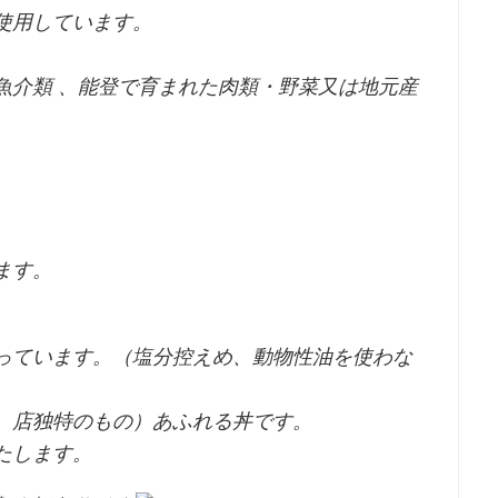
使用しています。
魚介類 、能登で育まれた肉類・野菜又は地元産
。
ます。
っています。（塩分控えめ、動物性油を使わな
、店独特のもの）あふれる丼です。
たします。