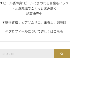
▼
ビール語辞典: ビールにまつわる言葉をイラス
トと豆知識でごくっと読み解く
絶賛発売中
▼取得資格：ビアソムリエ、栄養士、調理師
☞
プロフィールについて詳しくはこちら
Search
Search
or: