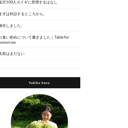
金沢100人カイギに登壇するはなし
まずは対話するところから。
移住しました。
お食い初めについて書きました｜Table for
tomorrow
名前はまだない
Yukiko Seno