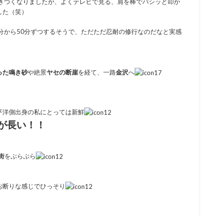
ときつくなりましたが、よくテレビで見る、肩を棒でバシッと叩か
した（笑）
分から50分ずつするそうで、ただただ忍耐の修行なのだなと実感
った鳴き砂
や絶景
ヤセの断崖
を経て、一路
金沢
へ
平洋側出身の私にとっては新鮮
が長い！！
街
をぶらぶら
お断りな感じでひっそり