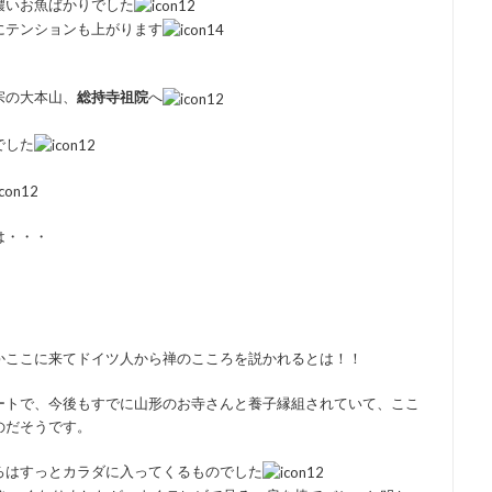
濃いお魚ばかりでした
にテンションも上がります
宗の大本山、
総持寺祖院
へ
でした
は・・・
かここに来てドイツ人から禅のこころを説かれるとは！！
ートで、今後もすでに山形のお寺さんと養子縁組されていて、ここ
のだそうです。
ろはすっとカラダに入ってくるものでした