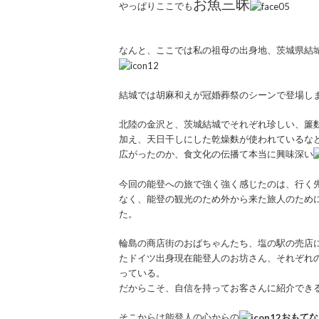
お魚三昧
やっぱりここでも
なんと、ここでは私の祖母の出身地、茨城県結
結城では胡麻和えが冠婚葬祭のシーンで登場し
北陸の金沢と、茨城結城でそれぞれ珍しい、簾
加え、天日干しにした乾燥麩が使われているな
広がったのか、食文化の伝播て本当に興味深い
今回の能登への旅で強く強く感じたのは、行く
なく、能登の観光のため外から来た旅人のため
た。
輪島の商店街のおばちゃんたち、塩の駅の売店
たドイツ出身現在能登人のお坊さん、それぞれ
っている。
だからこそ、自信を持ってお客さんに紹介でき
そこからは能登人の心からの
おもてな