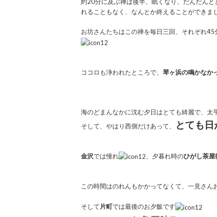
約20分に及ぶ禅は後半、眠くなり、だんだん
れることもなく、なんとか終えることができま
お坊さんたちはこの禅を毎日三回、それぞれ45
ココロも浄われたところで、
琴ヶ浜の鳴かなか
海のどまんなかに沈む夕日はとても綺麗で、太
とても日
そして、やはり西側だけあって、
金沢
では憧れ
、夕暮れ時の
ひがし茶屋
この時間はのれんもかかってなくて、一見さん
そして
片町
では最後のお夕飯です