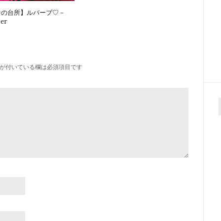
中の台所】ルバーブ♡－
er
が付いている欄は必須項目です
f