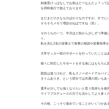
刺激受けっぱなしでお前はどーなんだょ？って
を同時進行で抱えております。
まだまだ小さなものばかりなのですが、すでにパ
そろそろメモリ増設せねばですね（笑）。
そのうちの一つ、半月ほど前から少しずつ準備
ト。
私を含む2名の栄養士で食事の相談や栄養指導
大学サッカー部のサポートを行っていたことは
個々に対応したサポートをする為にはもちろん
競技は違うけれど、私もスノーボードアルパイ
タイムありき、という部分では共通の思いもあ
選手が少しでも強くなりたいと思う気持ちを後
ライフプロデュースの方でも活かしてより多く
その他、こっそり進めていることがいくつかあ