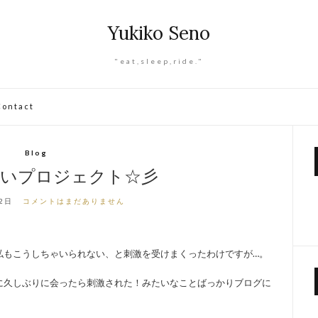
Yukiko Seno
"eat,sleep,ride."
Contact
Blog
しいプロジェクト☆彡
2日
コメントはまだありません
私もこうしちゃいられない、と刺激を受けまくったわけですが…。
に久しぶりに会ったら刺激された！みたいなことばっかりブログに