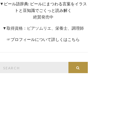
▼
ビール語辞典: ビールにまつわる言葉をイラス
トと豆知識でごくっと読み解く
絶賛発売中
▼取得資格：ビアソムリエ、栄養士、調理師
☞
プロフィールについて詳しくはこちら
Search
Search
or: