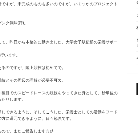
話ですが、未完成のものも多いのですが、いくつかのプロジェクト
ンク気味(汗)。
して、昨日から本格的に動き出した、大学女子駅伝部の栄養サポー
を行います。
あるのですが、陸上競技は初めてで。
競技とその周辺の理解が必要不可欠。
ン種目でのスピードレースの競技をやってきた身として、秒単位の
ったりします。
押しできるように、そしてこうした、栄養士としての活動をフード
の方に還元できるように、日々勉強です。
るので、またご報告します☆彡