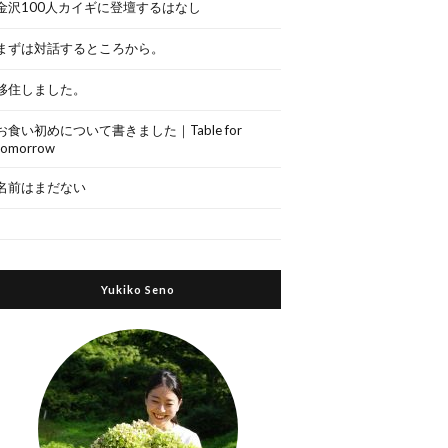
金沢100人カイギに登壇するはなし
まずは対話するところから。
移住しました。
お食い初めについて書きました｜Table for
tomorrow
名前はまだない
Yukiko Seno