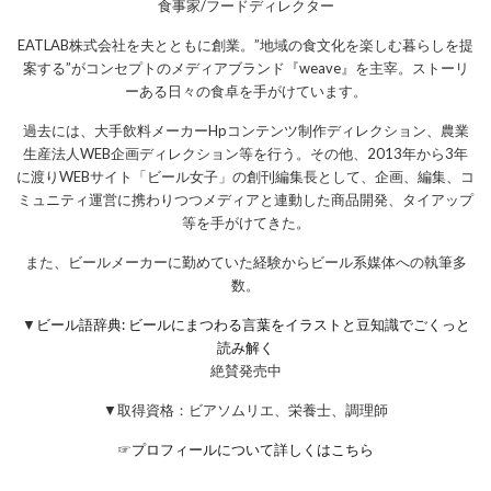
食事家/フードディレクター
EATLAB株式会社を夫とともに創業。”地域の食文化を楽しむ暮らしを提
案する”がコンセプトのメディアブランド『weave』を主宰。ストーリ
ーある日々の食卓を手がけています。
過去には、大手飲料メーカーHpコンテンツ制作ディレクション、農業
生産法人WEB企画ディレクション等を行う。その他、2013年から3年
に渡りWEBサイト「ビール女子」の創刊編集長として、企画、編集、コ
ミュニティ運営に携わりつつメディアと連動した商品開発、タイアップ
等を手がけてきた。
また、ビールメーカーに勤めていた経験からビール系媒体への執筆多
数。
▼
ビール語辞典: ビールにまつわる言葉をイラストと豆知識でごくっと
読み解く
絶賛発売中
▼取得資格：ビアソムリエ、栄養士、調理師
☞
プロフィールについて詳しくはこちら