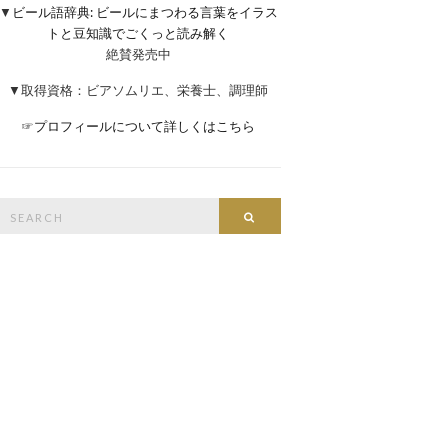
▼
ビール語辞典: ビールにまつわる言葉をイラス
トと豆知識でごくっと読み解く
絶賛発売中
▼取得資格：ビアソムリエ、栄養士、調理師
☞
プロフィールについて詳しくはこちら
Search
Search
or: