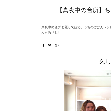
【真夜中の台所】
真夜中の台所 と題して綴る、うちのごはんレ
んもあり […]
久