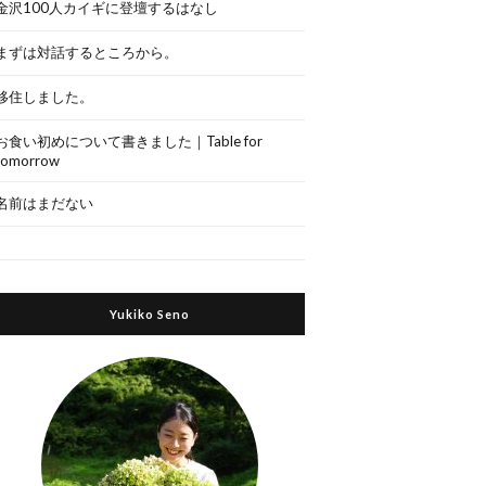
金沢100人カイギに登壇するはなし
まずは対話するところから。
移住しました。
お食い初めについて書きました｜Table for
tomorrow
名前はまだない
Yukiko Seno