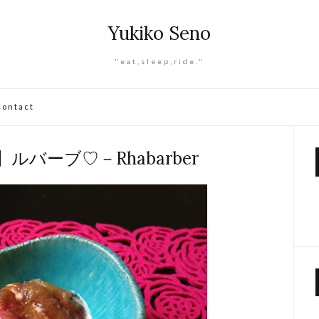
Yukiko Seno
"eat,sleep,ride."
Contact
ルバーブ♡－Rhabarber