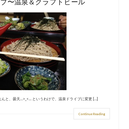
イブ〜温泉＆クラフトビール
と、曇天…>_<… というわけで、温泉ドライブに変更 […]
Continue Reading