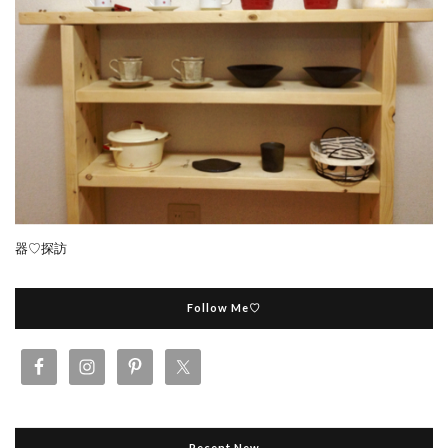
器♡探訪
Follow Me♡
Recent New