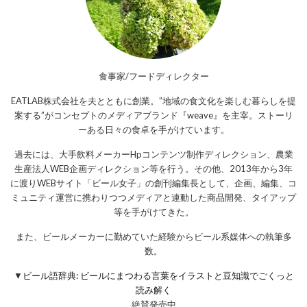
食事家/フードディレクター
EATLAB株式会社を夫とともに創業。”地域の食文化を楽しむ暮らしを提
案する”がコンセプトのメディアブランド『weave』を主宰。ストーリ
ーある日々の食卓を手がけています。
過去には、大手飲料メーカーHpコンテンツ制作ディレクション、農業
生産法人WEB企画ディレクション等を行う。その他、2013年から3年
に渡りWEBサイト「ビール女子」の創刊編集長として、企画、編集、コ
ミュニティ運営に携わりつつメディアと連動した商品開発、タイアップ
等を手がけてきた。
また、ビールメーカーに勤めていた経験からビール系媒体への執筆多
数。
▼
ビール語辞典: ビールにまつわる言葉をイラストと豆知識でごくっと
読み解く
絶賛発売中