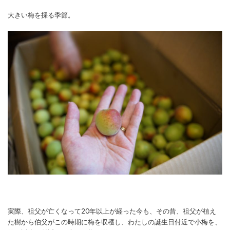
大きい梅を採る季節。
実際、祖父が亡くなって20年以上が経った今も、その昔、祖父が植え
た樹から伯父がこの時期に梅を収穫し、わたしの誕生日付近で小梅を、