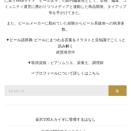
に渡りWEBサイト「ビール女子」の創刊編集長として、企画、編集、コ
ミュニティ運営に携わりつつメディアと連動した商品開発、タイアップ
等を手がけてきた。
また、ビールメーカーに勤めていた経験からビール系媒体への執筆多
数。
▼
ビール語辞典: ビールにまつわる言葉をイラストと豆知識でごくっと
読み解く
絶賛発売中
▼取得資格：ビアソムリエ、栄養士、調理師
☞
プロフィールについて詳しくはこちら
Search
Searc
for:
金沢100人カイギに登壇するはなし