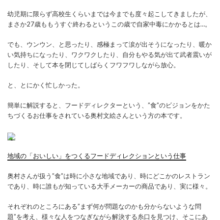
幼児期に限らず高校生くらいまでは今までも度々起こしてきましたが、
まさか27歳ももうすぐ終わるというこの歳で自家中毒にかかるとは…。
でも、ウンウン、と思ったり、感極まって涙が出そうになったり、暖か
い気持ちになったり、ワクワクしたり、自分もやる気が出て武者震いが
したり、そして本を閉じてしばらくフワフワしながら放心。
と、とにかく忙しかった。
簡単に解説すると、フードディレクターという、”食”のビジョンをかた
ちづくるお仕事をされている奥村文絵さんという方の本です。
地域の「おいしい」をつくるフードディレクションという仕事
奥村さんが扱う”食”は時に小さな地域であり、時にどこかのレストラン
であり、時に誰もが知っている大手メーカーの商品であり、実に様々。
それぞれのところにある”まず何が問題なのかも分からないような問
題”を考え、様々な人をつなぎながら解決する糸口を見つけ、そこにあ