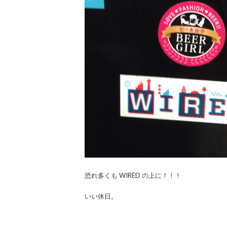
恐れ多くも WIRED の上に！！！
いい休日。