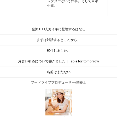
レクターという仕事。そして自家
中毒。
金沢100人カイギに登壇するはなし
まずは対話するところから。
移住しました。
お食い初めについて書きました｜Table for tomorrow
名前はまだない
フードライフプロデューサー/栄養士