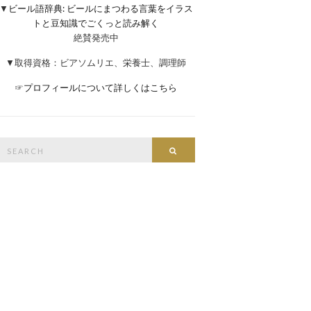
▼
ビール語辞典: ビールにまつわる言葉をイラス
トと豆知識でごくっと読み解く
絶賛発売中
▼取得資格：ビアソムリエ、栄養士、調理師
☞
プロフィールについて詳しくはこちら
Search
Search
or: