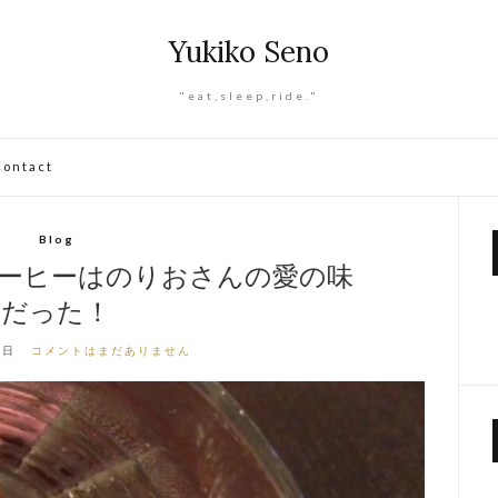
Yukiko Seno
"eat,sleep,ride."
Contact
Blog
イスコーヒーはのりおさんの愛の味
だった！
9日
コメントはまだありません