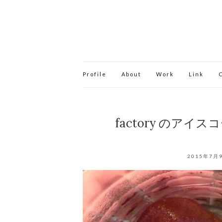
Profile
About
Work
Link
factory のア
2015年7月