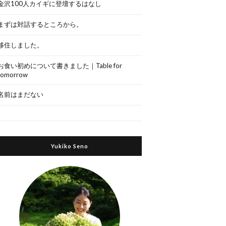
金沢100人カイギに登壇するはなし
まずは対話するところから。
移住しました。
お食い初めについて書きました｜Table for
tomorrow
名前はまだない
Yukiko Seno