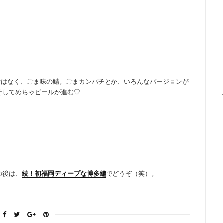
ではなく、ごま味の鯖。ごまカンパチとか、いろんなバージョンが
そしてめちゃビールが進む♡
の後は、
続！初福岡ディープな博多編
でどうぞ（笑）。