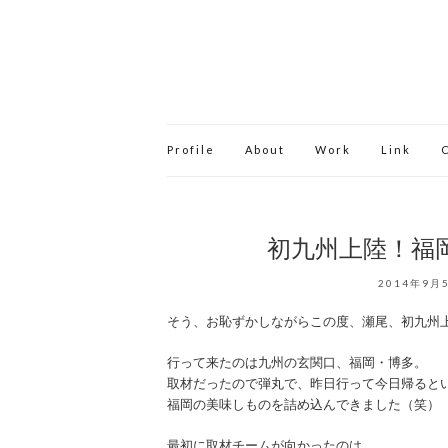
Profile
About
Work
Link
初九州上陸！福
2014年9月
そう、お恥ずかしながらこの度、瀬尾、初九州
行って来たのは九州の玄関口、福岡・博多。
取材だったので弾丸で、昨日行って今日帰ると
福岡の美味しものを詰め込んできました（笑）
最初に取材チームが向かったのは