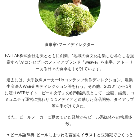
食事家/フードディレクター
EATLAB株式会社を夫とともに創業。”地域の食文化を楽しむ暮らしを提
案する”がコンセプトのメディアブランド『weave』を主宰。ストーリ
ーある日々の食卓を手がけています。
過去には、大手飲料メーカーHpコンテンツ制作ディレクション、農業
生産法人WEB企画ディレクション等を行う。その他、2013年から3年
に渡りWEBサイト「ビール女子」の創刊編集長として、企画、編集、コ
ミュニティ運営に携わりつつメディアと連動した商品開発、タイアップ
等を手がけてきた。
また、ビールメーカーに勤めていた経験からビール系媒体への執筆多
数。
▼
ビール語辞典: ビールにまつわる言葉をイラストと豆知識でごくっと