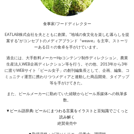
食事家/フードディレクター
EATLAB株式会社を夫とともに創業。”地域の食文化を楽しむ暮らしを提
案する”がコンセプトのメディアブランド『weave』を主宰。ストーリ
ーある日々の食卓を手がけています。
過去には、大手飲料メーカーHpコンテンツ制作ディレクション、農業
生産法人WEB企画ディレクション等を行う。その他、2013年から3年
に渡りWEBサイト「ビール女子」の創刊編集長として、企画、編集、コ
ミュニティ運営に携わりつつメディアと連動した商品開発、タイアップ
等を手がけてきた。
また、ビールメーカーに勤めていた経験からビール系媒体への執筆多
数。
▼
ビール語辞典: ビールにまつわる言葉をイラストと豆知識でごくっと
読み解く
絶賛発売中
▼取得資格：ビアソムリエ、栄養士、調理師