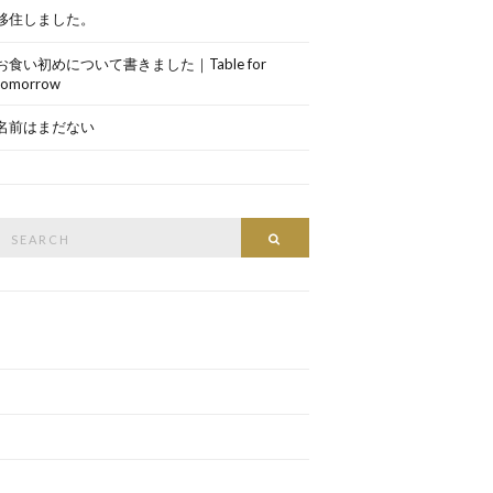
移住しました。
お食い初めについて書きました｜Table for
tomorrow
名前はまだない
Search
Search
or: