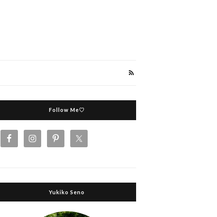
Follow Me♡
Yukiko Seno