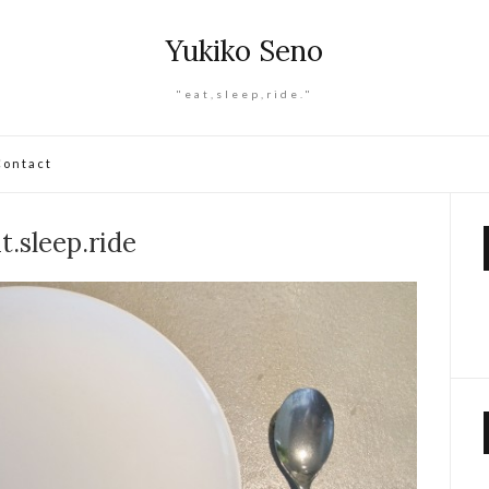
Yukiko Seno
"eat,sleep,ride."
Contact
t.sleep.ride