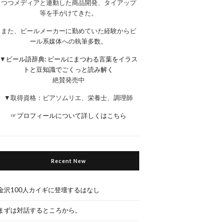
つつメディアと連動した商品開発、タイアップ
等を手がけてきた。
また、ビールメーカーに勤めていた経験からビ
ール系媒体への執筆多数。
▼
ビール語辞典: ビールにまつわる言葉をイラス
トと豆知識でごくっと読み解く
絶賛発売中
▼取得資格：ビアソムリエ、栄養士、調理師
☞
プロフィールについて詳しくはこちら
Recent New
金沢100人カイギに登壇するはなし
まずは対話するところから。