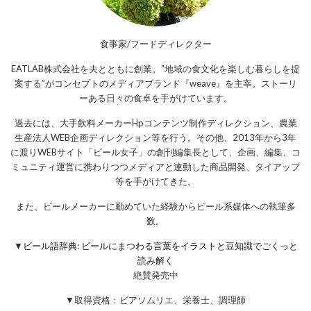
食事家/フードディレクター
EATLAB株式会社を夫とともに創業。”地域の食文化を楽しむ暮らしを提
案する”がコンセプトのメディアブランド『weave』を主宰。ストーリ
ーある日々の食卓を手がけています。
過去には、大手飲料メーカーHpコンテンツ制作ディレクション、農業
生産法人WEB企画ディレクション等を行う。その他、2013年から3年
に渡りWEBサイト「ビール女子」の創刊編集長として、企画、編集、コ
ミュニティ運営に携わりつつメディアと連動した商品開発、タイアップ
等を手がけてきた。
また、ビールメーカーに勤めていた経験からビール系媒体への執筆多
数。
▼
ビール語辞典: ビールにまつわる言葉をイラストと豆知識でごくっと
読み解く
絶賛発売中
▼取得資格：ビアソムリエ、栄養士、調理師